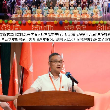
颁奖仪式暨闭幕晚会在学院大礼堂隆重举行，标志着我院第十六届“生院社
、各系党支部书记、各系团总支书记、副书记以及社团指导教师出席了颁